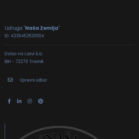
Udruga "
Naša Zemlja
"
ID: 4236452620004
Dolac na Lašvi b.b.
BiH - 72270 Travnik
Upravni odbor