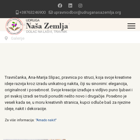
+38763246900
upravniodbor@udruganasazemlja.org
Galerije
Travničanka, Ana-Marija Slipac, pravnica po struci, koja svoje kreativne
ideje razvija kroz izradu unikatnog nakita, čiji su sinonimi: elegancija,
originalnost i posebnost. Svoje kreacije izrađuje s vidljivo puno ljubavi i
pri svakoj izradi se trudi ponuditi nešto novo i drugačije. Posebno je
veseli kada se, u moru kreativnih stranica, kupci odluče baš za njezine
ideje, nakit i dekoracije.
Za više informacija:
"Amado nakit"