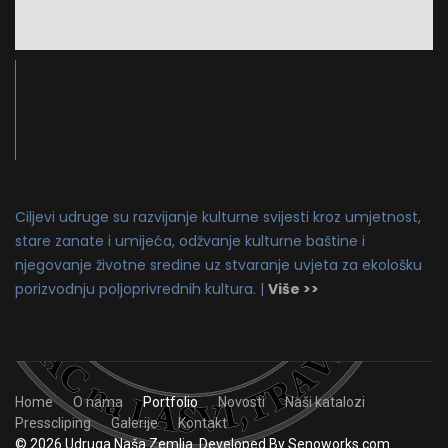
Ciljevi udruge su razvijanje kulturne svijesti kroz umjetnost,
stare zanate i umijeća, odžvanje kulturne baštine i
njegovanje životne sredine uz stvaranje uvjeta za ekološku
porizvodnju poljoprivrednih kultura. |
Više >>
Home
O nama
Portfolio
Novosti
Naši katalozi
Presscliping
Galerije
Kontakt
© 2026 Udruga Naša Zemlja. Developed By Senoworks.com