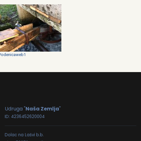
Vodenicaweb1
Udruga "
Naša Zemlja
"
ID: 4236452620004
Dolac na Lašvi b.b.