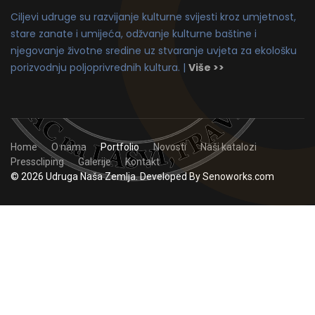
Ciljevi udruge su razvijanje kulturne svijesti kroz umjetnost,
stare zanate i umijeća, odžvanje kulturne baštine i
njegovanje životne sredine uz stvaranje uvjeta za ekološku
porizvodnju poljoprivrednih kultura. |
Više >>
Home
O nama
Portfolio
Novosti
Naši katalozi
Presscliping
Galerije
Kontakt
© 2026 Udruga Naša Zemlja. Developed By Senoworks.com