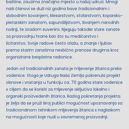
baštine, zauzima značajno mjesto u našoj udruzi. Mnogi
naši članovi se duži niz godina bave tradicionalnim i
slobodnim
kovanjem
,
klesarstvom
,
stolarstvom
,
koparsko-
pletarskim
zanatom,
sapundžijstvom
,
šivanjem narodnih
nošnji
, te izradom
suvenira
. Njeguju također stare zanate
za proizvodnju hrane kao što su
medičarstvo i
licitarstvo
. Svoje radove često izlažu, a znanje i ljubav
prema starim zanatima nesbično prenose drugima kroz
organizirane besplatne
radionice
.
Jedan od tradicionalnih zanata je mljevenje žitarica preko
vodenice. Stoga je Udruga Naša Zemlja pokrenula projekt
obnove i vraćanja u funkciju ca. 70 godina stare
vodenice
s ciljem da se korisiti za mljevenje isključivo lokalno i
organski proizvedenih žitarica. Razlog pokretanja projekta
je želja da se pruži široj publici mogućnost upoznavanja sa
tradicionalnom tehnikom mljevenja žitarica s naglaskom
na mogućnosti koje nudi u savremenoj proizvodnji.