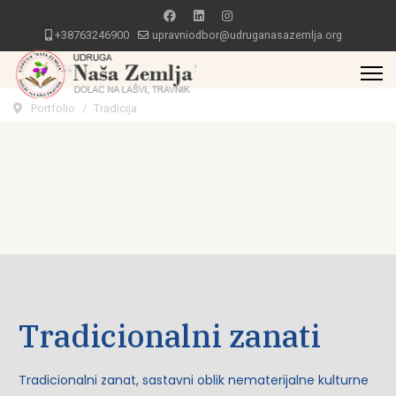
+38763246900
upravniodbor@udruganasazemlja.org
Portfolio
Tradicija
Tradicionalni zanati
Tradicionalni zanat, sastavni oblik nematerijalne kulturne