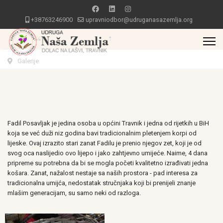
+38763246900
upravniodbor@udruganasazemlja.org
Galerije
Fadil Posavljak je jedina osoba u općini Travnik i jedna od rijetkih u BiH
koja se već duži niz godina bavi tradicionalnim pletenjem korpi od
lijeske. Ovaj izrazito stari zanat Fadilu je prenio njegov zet, koji je od
svog oca naslijedio ovo lijepo i jako zahtjevno umijeće. Naime, 4 dana
pripreme su potrebna da bi se mogla početi kvalitetno izrađivati jedna
košara. Zanat, nažalost nestaje sa naših prostora - pad interesa za
tradicionalna umijća, nedostatak stručnjaka koji bi prenijeli znanje
mlašim generacijam, su samo neki od razloga.