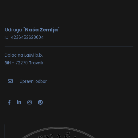
Udruga "
Naša Zemlja
"
ID: 4236452620004
Dolac na Lašvi b.b.
BiH - 72270 Travnik
Upravni odbor