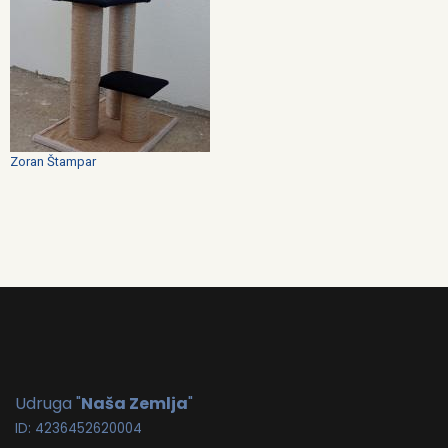
Zoran Štampar
Udruga "
Naša Zemlja
"
ID: 4236452620004