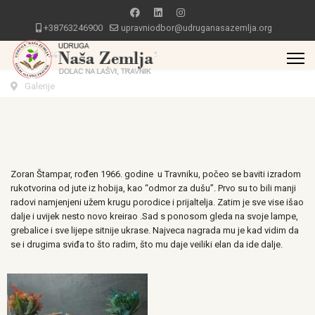
+38763246900
upravniodbor@udruganasazemlja.org
Galerije
Zoran Štampar, rođen 1966. godine u Travniku, počeo se baviti izradom
rukotvorina od jute iz hobija, kao “odmor za dušu”. Prvo su to bili manji
radovi namjenjeni užem krugu porodice i prijaltelja. Zatim je sve vise išao
dalje i uvijek nesto novo kreirao .Sad s ponosom gleda na svoje lampe,
grebalice i sve lijepe sitnije ukrase. Najveca nagrada mu je kad vidim da
se i drugima sviđa to što radim, što mu daje veiliki elan da ide dalje.